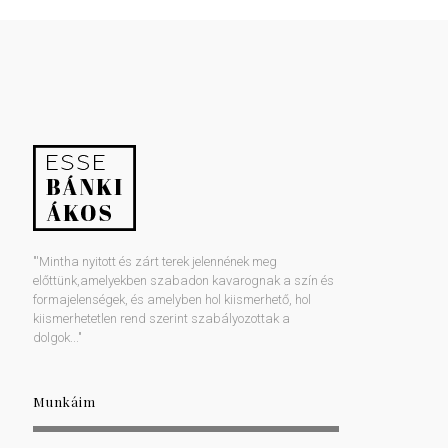
"'Mintha nyitott és zárt terek jelennének meg
előttünk,amelyekben szabadon kavarognak a szín és
formajelenségek, és amelyben hol kiismerhető, hol
kiismerhetetlen rend szerint szabályozottak a
dolgok..."
Munkáim