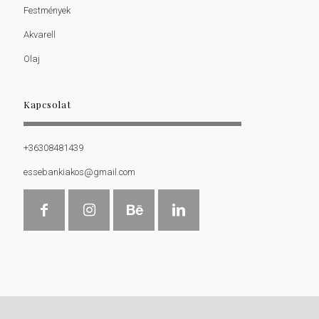
Festmények
Akvarell
Olaj
Kapcsolat
+36308481439
essebankiakos@gmail.com