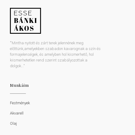
"'Mintha nyitott és zárt terek jelennének meg
előttünk,amelyekben szabadon kavarognak a szín és
formajelenségek, és amelyben hol kiismerhető, hol
kiismerhetetlen rend szerint szabályozottak a
dolgok..."
Munkáim
Festmények
Akvarell
Olaj