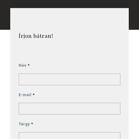
Írjon bátran!
Név
*
E-mail
*
Tárgy
*