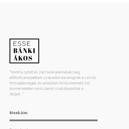
"'Mintha nyitott és zárt terek jelennének meg
előttünk,amelyekben szabadon kavarognak a szín és
formajelenségek, és amelyben hol kiismerhető, hol
kiismerhetetlen rend szerint szabályozottak a
dolgok..."
Munkáim