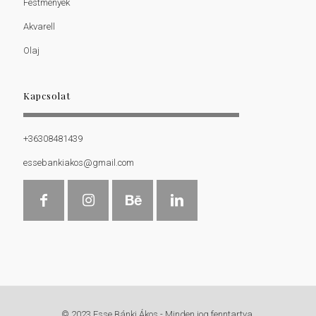
Festmények
Akvarell
Olaj
Kapcsolat
+36308481439
essebankiakos@gmail.com
© 2023 Esse Bánki Ákos - Minden jog fenntartva.