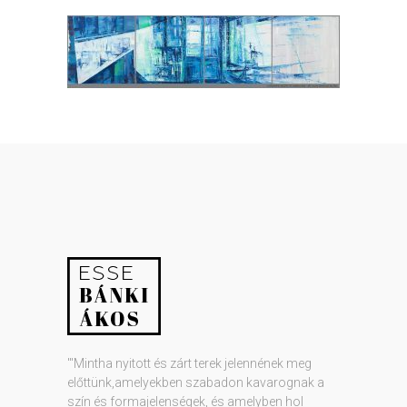
"'Mintha nyitott és zárt terek jelennének meg
előttünk,amelyekben szabadon kavarognak a
szín és formajelenségek, és amelyben hol