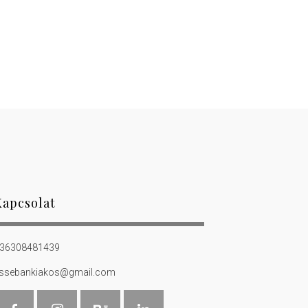
Kapcsolat
36308481439
ssebankiakos@gmail.com