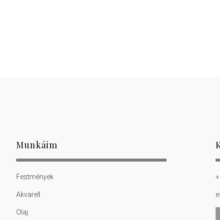
Munkáim
Festmények
+
Akvarell
e
Olaj